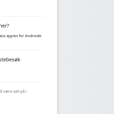
her?
ace app'en for Androide
estebesøk
 være satt på i