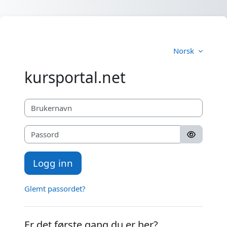
Gå til hovedinnhold
Norsk
kursportal.net
Brukernavn
Passord
Logg inn
Glemt passordet?
Er det første gang du er her?