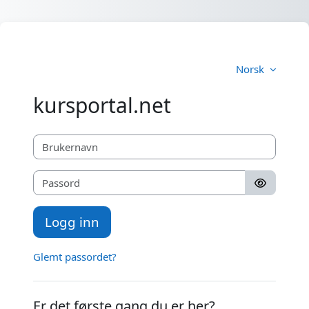
Gå til hovedinnhold
Norsk
kursportal.net
Brukernavn
Passord
Logg inn
Glemt passordet?
Er det første gang du er her?