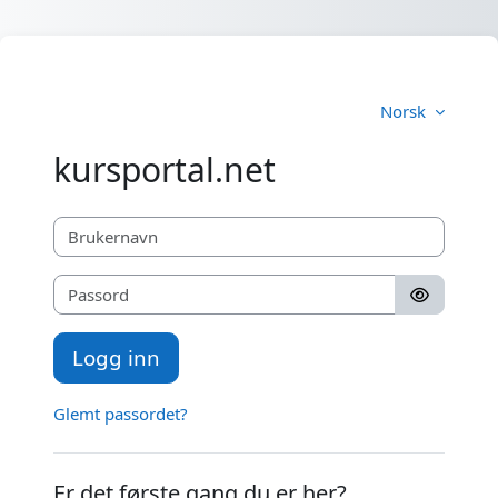
Gå til hovedinnhold
Norsk
kursportal.net
Brukernavn
Passord
Logg inn
Glemt passordet?
Er det første gang du er her?